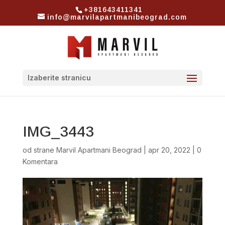
+381643411341
info@marvilapartmanibeograd.com
Izaberite stranicu
IMG_3443
od strane
Marvil Apartmani Beograd
|
apr 20, 2022
|
0
Komentara