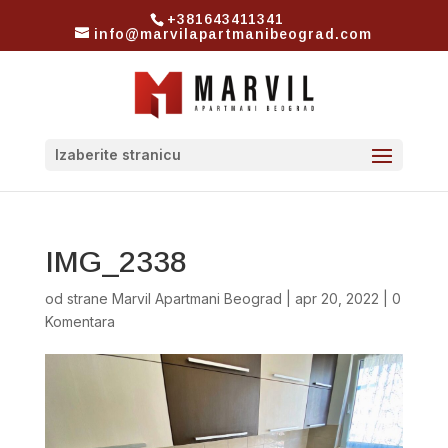
+381643411341
info@marvilapartmanibeograd.com
Izaberite stranicu
IMG_2338
od strane
Marvil Apartmani Beograd
|
apr 20, 2022
|
0
Komentara