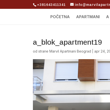
+381643411341
info@marvilapar
POČETNA
APARTMANI
A
a_blok_apartment19
od strane
Marvil Apartmani Beograd
|
apr 24, 