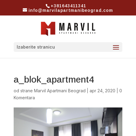
+381643411341
info@marvilapartmanibeograd.com
Izaberite stranicu
a_blok_apartment4
od strane
Marvil Apartmani Beograd
|
apr 24, 2020
|
0
Komentara