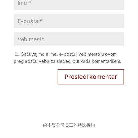
Sačuvaj moje ime, e-poštu i veb mesto u ovom
pregledaču veba za sledeći put kada komentarišem.
给中资公司员工的特殊折扣