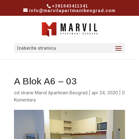
+381643411341
info@marvilapartmanibeograd.com
Izaberite stranicu
A Blok A6 – 03
od strane
Marvil Apartmani Beograd
|
apr 24, 2020
|
0
Komentara