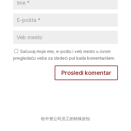
Sačuvaj moje ime, e-poštu i veb mesto u ovom
pregledaču veba za sledeći put kada komentarišem.
给中资公司员工的特殊折扣