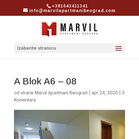
+381643411341
info@marvilapartmanibeograd.com
Izaberite stranicu
A Blok A6 – 08
od strane
Marvil Apartmani Beograd
|
apr 24, 2020
|
0
Komentara