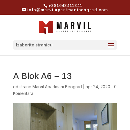
+381643411341
info@marvilapartmanibeograd.com
Izaberite stranicu
A Blok A6 – 13
od strane
Marvil Apartmani Beograd
|
apr 24, 2020
|
0
Komentara