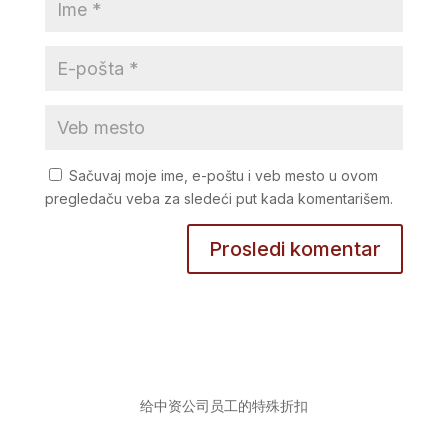
Sačuvaj moje ime, e-poštu i veb mesto u ovom
pregledaču veba za sledeći put kada komentarišem.
给中资公司员工的特殊折扣