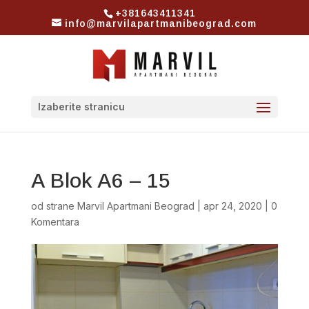
+381643411341
info@marvilapartmanibeograd.com
Izaberite stranicu
A Blok A6 – 15
od strane
Marvil Apartmani Beograd
|
apr 24, 2020
|
0
Komentara