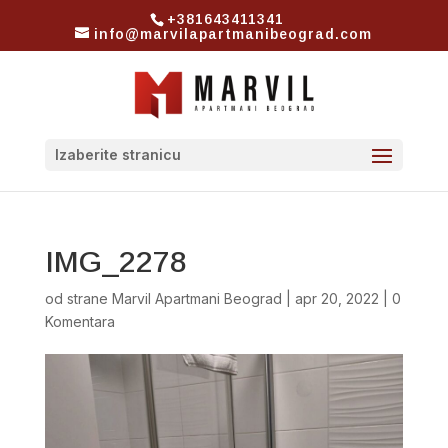
+381643411341
info@marvilapartmanibeograd.com
Izaberite stranicu
IMG_2278
od strane
Marvil Apartmani Beograd
|
apr 20, 2022
|
0
Komentara