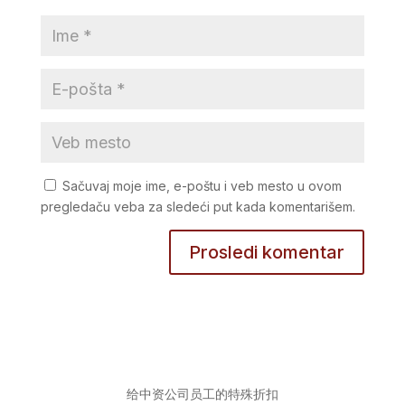
Sačuvaj moje ime, e-poštu i veb mesto u ovom
pregledaču veba za sledeći put kada komentarišem.
给中资公司员工的特殊折扣