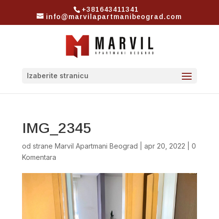
+381643411341
info@marvilapartmanibeograd.com
Izaberite stranicu
IMG_2345
od strane
Marvil Apartmani Beograd
|
apr 20, 2022
|
0
Komentara