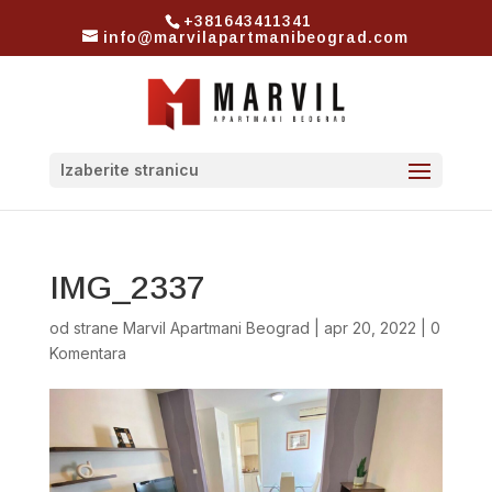
+381643411341
info@marvilapartmanibeograd.com
Izaberite stranicu
IMG_2337
od strane
Marvil Apartmani Beograd
|
apr 20, 2022
|
0
Komentara