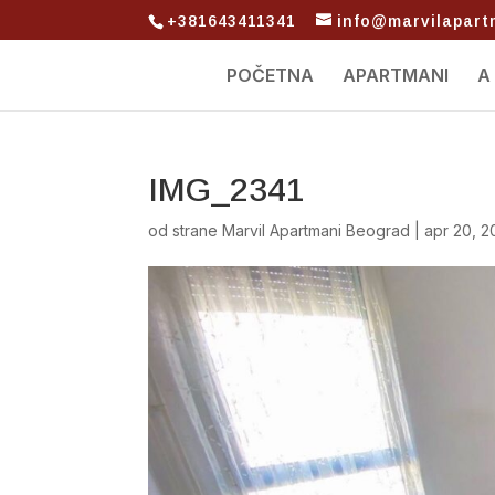
+381643411341
info@marvilapar
POČETNA
APARTMANI
A
IMG_2341
od strane
Marvil Apartmani Beograd
|
apr 20, 2