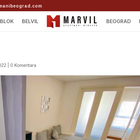
tmanibeograd.com
 BLOK
BELVIL
BEOGRAD
022
|
0 Komentara