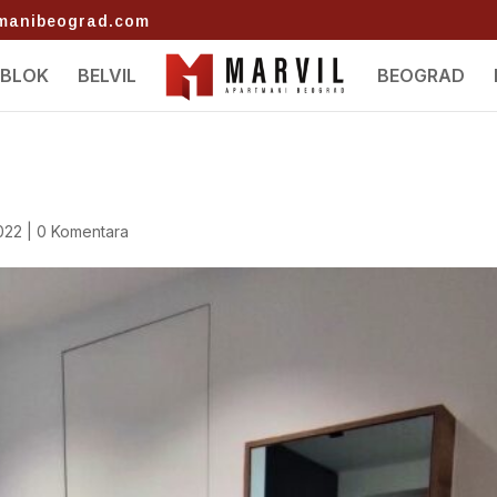
tmanibeograd.com
 BLOK
BELVIL
BEOGRAD
022
|
0 Komentara