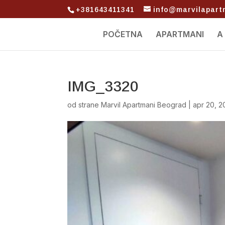
+381643411341
info@marvilapar
POČETNA
APARTMANI
A
IMG_3320
od strane
Marvil Apartmani Beograd
|
apr 20, 2