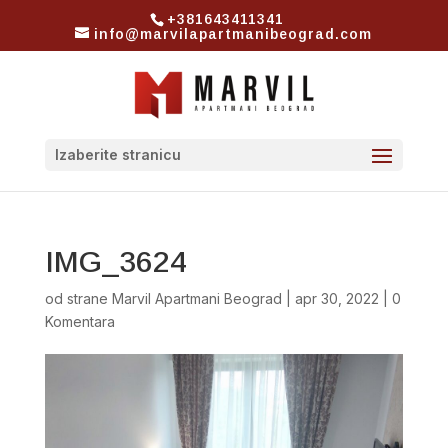
+381643411341
info@marvilapartmanibeograd.com
Izaberite stranicu
IMG_3624
od strane
Marvil Apartmani Beograd
|
apr 30, 2022
|
0
Komentara