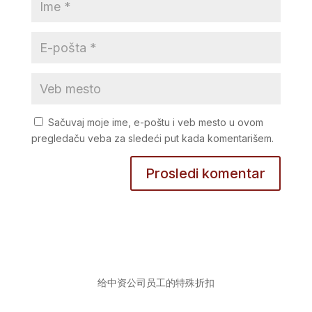
Sačuvaj moje ime, e-poštu i veb mesto u ovom
pregledaču veba za sledeći put kada komentarišem.
给中资公司员工的特殊折扣