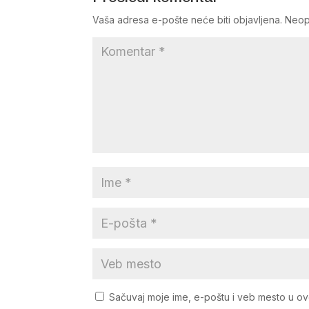
Vaša adresa e-pošte neće biti objavljena.
Neop
Sačuvaj moje ime, e-poštu i veb mesto u o