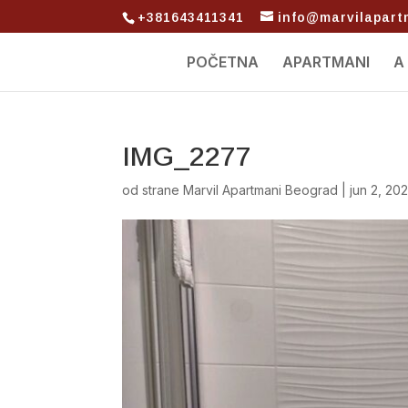
+381643411341
info@marvilapar
POČETNA
APARTMANI
A
IMG_2277
od strane
Marvil Apartmani Beograd
|
jun 2, 20