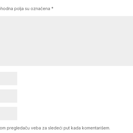
hodna polja su označena
*
vom pregledaču veba za sledeći put kada komentarišem.