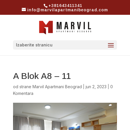
+381643411341
info@marvilapartmanibeograd.com
Izaberite stranicu
A Blok A8 – 11
od strane
Marvil Apartmani Beograd
|
jun 2, 2023
|
0
Komentara