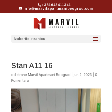
+381643411341
info@marvilapartmanibeograd.com
Izaberite stranicu
Stan A11 16
od strane
Marvil Apartmani Beograd
|
jun 2, 2023
|
0
Komentara