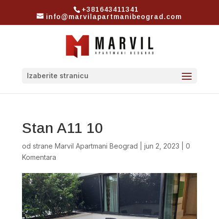
+381643411341
info@marvilapartmanibeograd.com
Izaberite stranicu
Stan A11 10
od strane
Marvil Apartmani Beograd
|
jun 2, 2023
|
0
Komentara