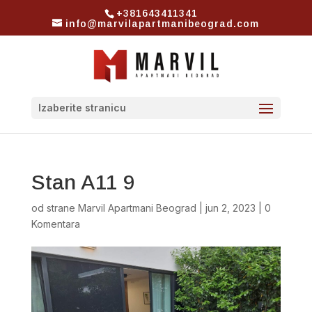
+381643411341
info@marvilapartmanibeograd.com
Izaberite stranicu
Stan A11 9
od strane
Marvil Apartmani Beograd
|
jun 2, 2023
|
0
Komentara