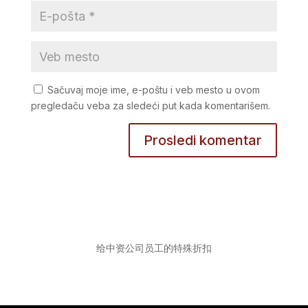
Sačuvaj moje ime, e-poštu i veb mesto u ovom
pregledaču veba za sledeći put kada komentarišem.
给中资公司员工的特殊折扣