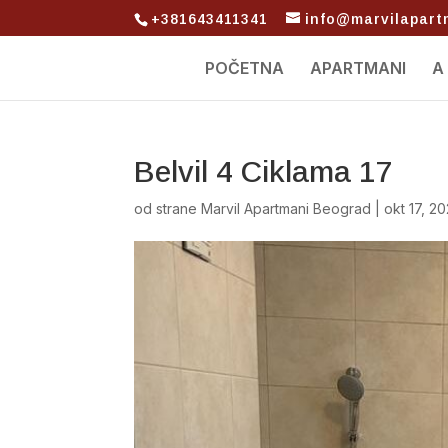
+381643411341
info@marvilapar
POČETNA
APARTMANI
A
Belvil 4 Ciklama 17
od strane
Marvil Apartmani Beograd
|
okt 17, 2