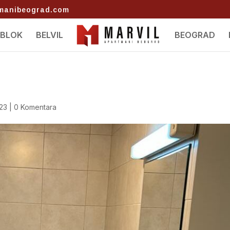
tmanibeograd.com
 BLOK
BELVIL
BEOGRAD
023
|
0 Komentara