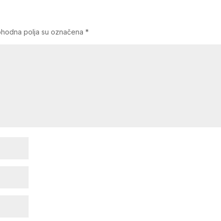
hodna polja su označena
*