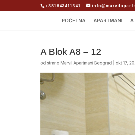
+381643411341
info@marvilapar
POČETNA
APARTMANI
A
A Blok A8 – 12
od strane
Marvil Apartmani Beograd
|
okt 17, 2