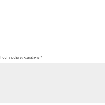
hodna polja su označena
*