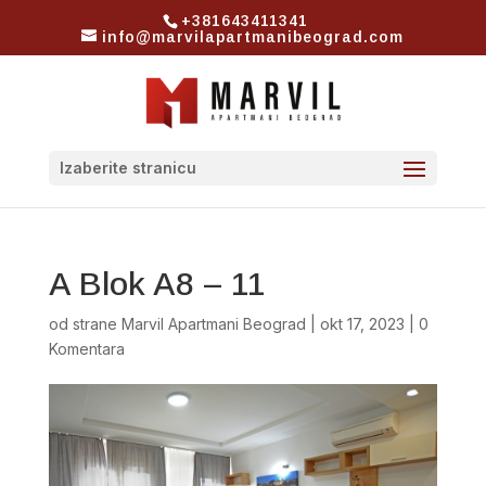
+381643411341
info@marvilapartmanibeograd.com
Izaberite stranicu
A Blok A8 – 11
od strane
Marvil Apartmani Beograd
|
okt 17, 2023
|
0
Komentara