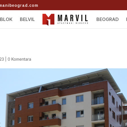
tmanibeograd.com
 BLOK
BELVIL
BEOGRAD
023
|
0 Komentara