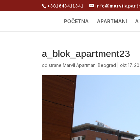
+381643411341
info@marvilapar
POČETNA
APARTMANI
A
a_blok_apartment23
od strane
Marvil Apartmani Beograd
|
okt 17, 2