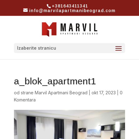
+381643411341
info@marvilapartmanibeograd.com
Izaberite stranicu
a_blok_apartment1
od strane
Marvil Apartmani Beograd
|
okt 17, 2023
|
0
Komentara