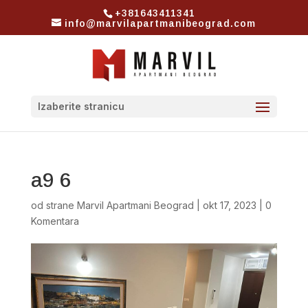
+381643411341
info@marvilapartmanibeograd.com
Izaberite stranicu
a9 6
od strane
Marvil Apartmani Beograd
|
okt 17, 2023
|
0
Komentara