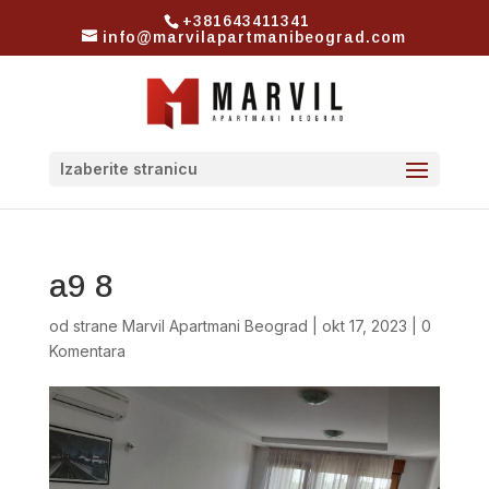
+381643411341
info@marvilapartmanibeograd.com
Izaberite stranicu
a9 8
od strane
Marvil Apartmani Beograd
|
okt 17, 2023
|
0
Komentara