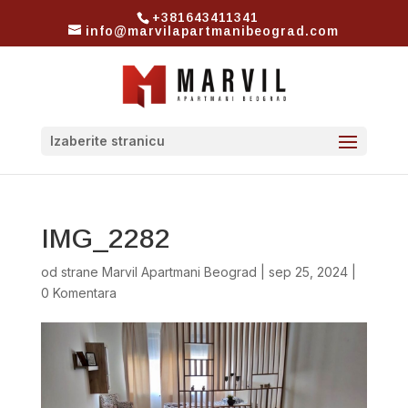
+381643411341
info@marvilapartmanibeograd.com
Izaberite stranicu
IMG_2282
od strane
Marvil Apartmani Beograd
|
sep 25, 2024
|
0 Komentara