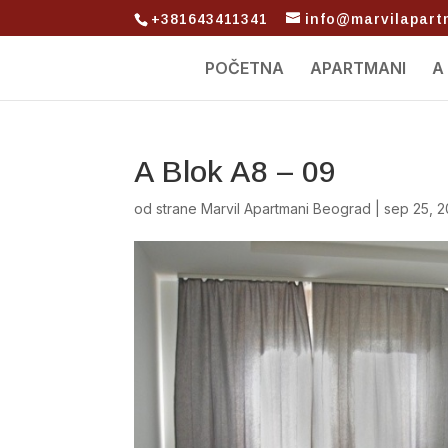
+381643411341
info@marvilapar
POČETNA
APARTMANI
A
A Blok A8 – 09
od strane
Marvil Apartmani Beograd
|
sep 25, 