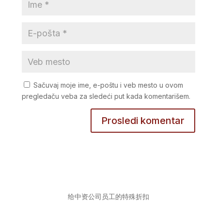
Sačuvaj moje ime, e-poštu i veb mesto u ovom
pregledaču veba za sledeći put kada komentarišem.
给中资公司员工的特殊折扣