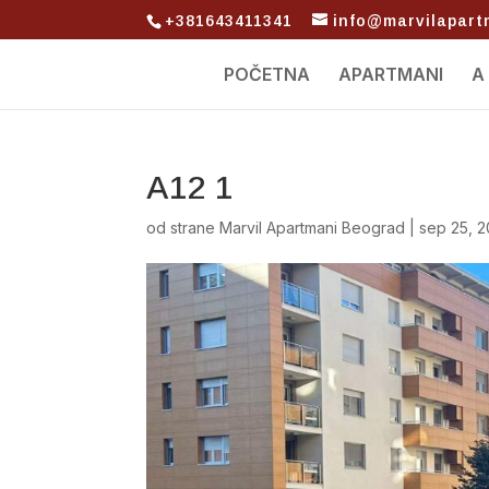
+381643411341
info@marvilapar
POČETNA
APARTMANI
A
A12 1
od strane
Marvil Apartmani Beograd
|
sep 25, 