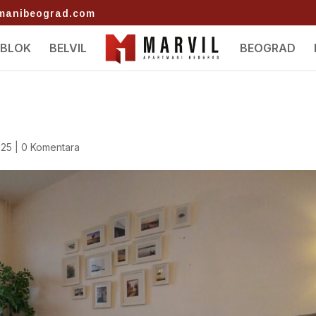
tmanibeograd.com
 BLOK
BELVIL
BEOGRAD
025
|
0 Komentara