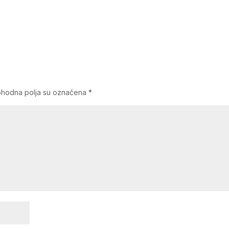
hodna polja su označena
*