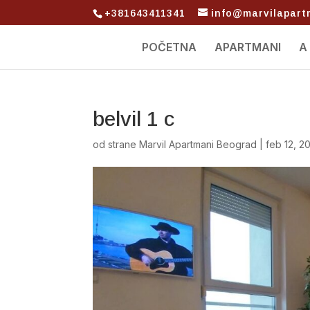
+381643411341
info@marvilapar
POČETNA
APARTMANI
A
belvil 1 c
od strane
Marvil Apartmani Beograd
|
feb 12, 2