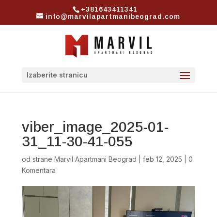
+381643411341
info@marvilapartmanibeograd.com
Izaberite stranicu
viber_image_2025-01-
31_11-30-41-055
od strane
Marvil Apartmani Beograd
|
feb 12, 2025
|
0
Komentara