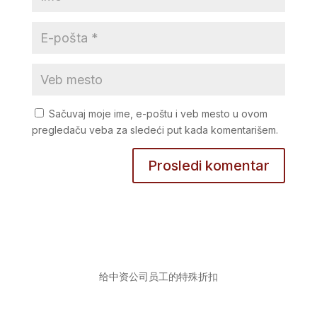
Sačuvaj moje ime, e-poštu i veb mesto u ovom
pregledaču veba za sledeći put kada komentarišem.
给中资公司员工的特殊折扣