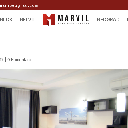
tmanibeograd.com
 BLOK
BELVIL
BEOGRAD
017
|
0 Komentara