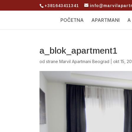
+381643411341
info@marvilapar
POČETNA
APARTMANI
A
a_blok_apartment1
od strane
Marvil Apartmani Beograd
|
okt 15, 2