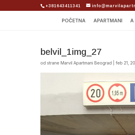
+381643411341
info@marvilapar
POČETNA
APARTMANI
A
belvil_1img_27
od strane
Marvil Apartmani Beograd
|
feb 21, 2