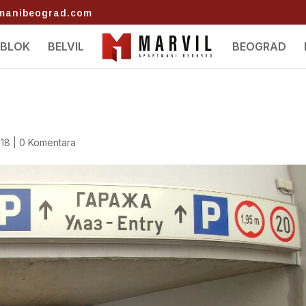
tmanibeograd.com
 BLOK
BELVIL
BEOGRAD
018
|
0 Komentara