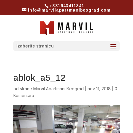
+381643411341
info@marvilapartmanibeograd.com
Izaberite stranicu
ablok_a5_12
od strane
Marvil Apartmani Beograd
|
nov 11, 2018
|
0
Komentara