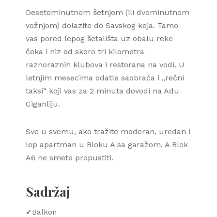
Desetominutnom šetnjom (ili dvominutnom
vožnjom) dolazite do Savskog keja. Tamo
vas pored lepog šetališta uz obalu reke
čeka i niz od skoro tri kilometra
raznoraznih klubova i restorana na vodi. U
letnjim mesecima odatle saobraća i „rečni
taksi“ koji vas za 2 minuta dovodi na Adu
Ciganliju.
Sve u svemu, ako tražite moderan, uredan i
lep apartman u Bloku A sa garažom, A Blok
A6 ne smete propustiti.
Sadržaj
✓
Balkon