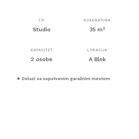
TIP
KVADRATURA
Studio
35 m²
KAPACITET
LOKACIJA
2 osobe
A Blok
★ Dolazi sa sopstvenim garažnim mestom