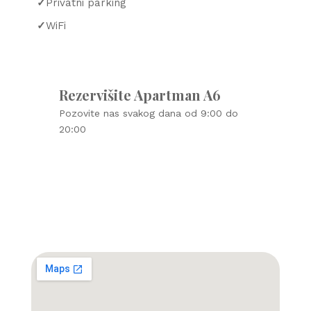
✓
Privatni parking
✓
WiFi
Rezervišite Apartman A6
Pozovite nas svakog dana od 9:00 do
20:00
☎ +381 64 341 1341