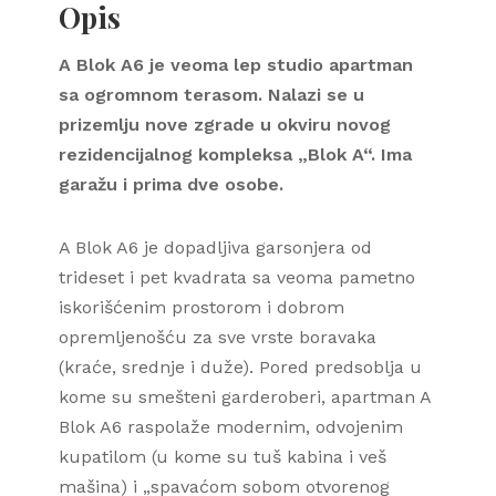
Opis
A Blok A6 je veoma lep studio apartman
sa ogromnom terasom. Nalazi se u
prizemlju nove zgrade u okviru novog
rezidencijalnog kompleksa „Blok A“. Ima
garažu i prima dve osobe.
A Blok A6 je dopadljiva garsonjera od
trideset i pet kvadrata sa veoma pametno
iskorišćenim prostorom i dobrom
opremljenošću za sve vrste boravaka
(kraće, srednje i duže). Pored predsoblja u
kome su smešteni garderoberi, apartman A
Blok A6 raspolaže modernim, odvojenim
kupatilom (u kome su tuš kabina i veš
mašina) i „spavaćom sobom otvorenog