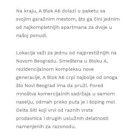
Na kraju, A Blok A6 dolazi u paketu sa
svojim garažnim mestom, što ga čini jednim
od najkompletnijih apartmana za dvoje u
našoj ponudi.
Lokacija važi za jednu od najprestižnijih na
Novom Beogradu. Smeštena u Bloku A,
rezidencijalnom kompleksu nove
generacije, A Blok A6 crpi najbolje od onoga
što Novi Beograd ima da pruži. Pored
mnoštva komercijalnih sadržaja u samom
naselju, odmah preko puta je i šoping mol
Delta Siti koji vrvi od raznih vrsta
prodavnica i drugih uslužnih delatnosti
namenjenih za razonodu.