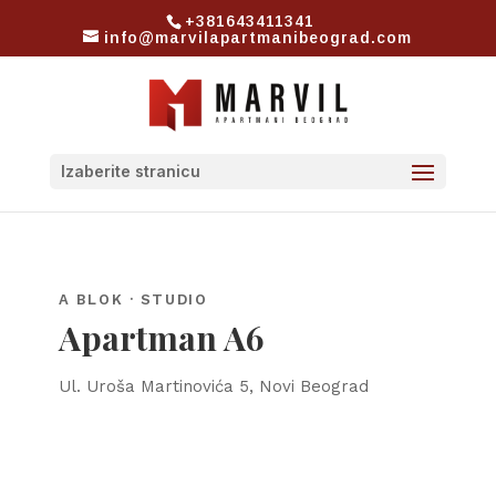
+381643411341
info@marvilapartmanibeograd.com
Izaberite stranicu
A BLOK · STUDIO
Apartman A6
Ul. Uroša Martinovića 5, Novi Beograd
60 €
PO NOĆENJU