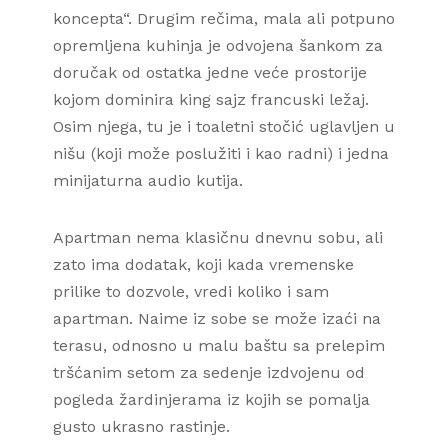
koncepta“. Drugim rečima, mala ali potpuno
opremljena kuhinja je odvojena šankom za
doručak od ostatka jedne veće prostorije
kojom dominira king sajz francuski ležaj.
Osim njega, tu je i toaletni stočić uglavljen u
nišu (koji može poslužiti i kao radni) i jedna
minijaturna audio kutija.
Apartman nema klasičnu dnevnu sobu, ali
zato ima dodatak, koji kada vremenske
prilike to dozvole, vredi koliko i sam
apartman. Naime iz sobe se može izaći na
terasu, odnosno u malu baštu sa prelepim
tršćanim setom za sedenje izdvojenu od
pogleda žardinjerama iz kojih se pomalja
gusto ukrasno rastinje.