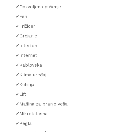
✓
Dozvoljeno pušenje
✓
Fen
✓
Frižider
✓
Grejanje
✓
Interfon
✓
Internet
✓
Kablovska
✓
Klima uređaj
✓
Kuhinja
✓
Lift
✓
Mašina za pranje veša
✓
Mikrotalasna
✓
Pegla